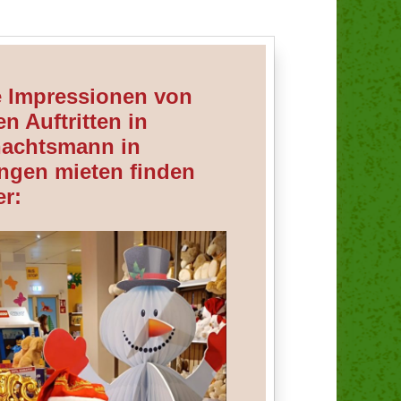
e Impressionen von
n Auftritten in
achtsmann in
ingen mieten finden
er: